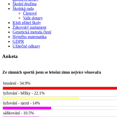
Školní družina
Školská rada
Členové
Vaše dotazy
Klub přátel školy
Žákovský parlament
Genetická metoda čtení
Hejného matematika
GDPR
Užitečné odkazy
Anketa
Ze zimních sportů jsem se letošní zimu nejvíce věnoval/a
bruslení - 34.9%
lyžování - běžky - 22.1%
lyžování - sjezd - 14%
sáňkování - 10.5%