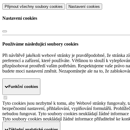
Přijmout všechny soubory cookies
Nastavení cookies
Nastavení cookies
Používáme následující soubory cookies
Při návštěvě jakékoli webové stránky je pravděpodobné, že stránka zí
preferencí a zařízení, které používáte. Většinou to slouží k vylepšov
přizpůsobovat prostředí vašim potřebám. Respektujeme vaše právo na s
budete moci nastavení změnit. Nezapomínejte ale na to, že zabloková
Funkční cookies
Tyto cookies jsou nezbytné k tomu, aby Webové stránky fungovaly, ta
bezpečnostní nastavení, přihlašování, vyplňování formulářů. Prohlíže
nebudou fungovat. Tyto soubory cookies neukládají žádné informace p
Tyto soubory cookies neukládají žádné informace přiřaditelné ke konk
Základní analytické cookies