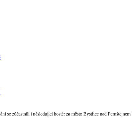
8
7
í se zúčastnili i následující hosté: za město Bystřice nad Pernštejnem 