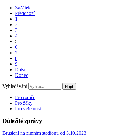
Začátek
Předchozí
1
2
3
4
5
6
7
8
9
Další
Konec
Vyhledávání
Najít
Pro rodiče
Pro žáky
Pro veřejnost
Důležité zprávy
Bruslení na zimním stadionu od 3.10.2023