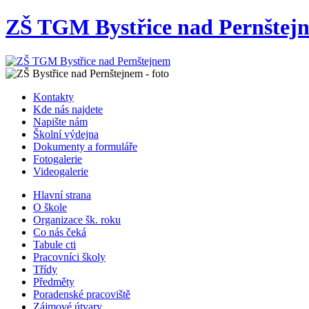
ZŠ TGM Bystřice nad Pernštej
Kontakty
Kde nás najdete
Napište nám
Školní výdejna
Dokumenty a formuláře
Fotogalerie
Videogalerie
Hlavní strana
O škole
Organizace šk. roku
Co nás čeká
Tabule cti
Pracovníci školy
Třídy
Předměty
Poradenské pracoviště
Zájmové útvary