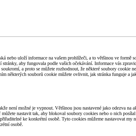
ská nebo uloží informace na vašem prohlížeči, a to většinou ve formě s
ání stránky, aby fungovala podle vašich očekávání. Informace vás zpravi
oukromí, a proto se můžete rozhodnout, že některé soubory cookie nebu
ním některých souborů cookie můžete ovlivnit, jak stránka funguje a ja
kže není možné je vypnout. Většinou jsou nastavené jako odezva na ak
č můžete nastavit tak, aby blokoval soubory cookies nebo o nich posílal
řiřaditelné ke konkrétní osobě. Tyto cookies můžeme nastavovat my neb
rétní osobě.