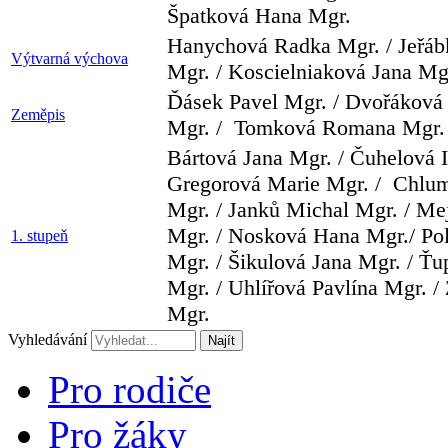
Špatková Hana Mgr.
Hanychová Radka Mgr. / Jeřáb
Výtvarná výchova
Mgr. / Koscielniaková Jana Mg
Ďásek Pavel Mgr. / Dvořáková 
Zeměpis
Mgr. / Tomková Romana Mgr.
Bártová Jana Mgr. / Čuhelová I
Gregorová Marie Mgr. / Chlu
Mgr. / Janků Michal Mgr. / Me
Mgr. / Nosková Hana Mgr./ Po
1. stupeň
Mgr. / Šikulová Jana Mgr. / Ť
Mgr. / Uhlířová Pavlína Mgr. /
Mgr.
Vyhledávání
Najít
Pro rodiče
Pro žáky