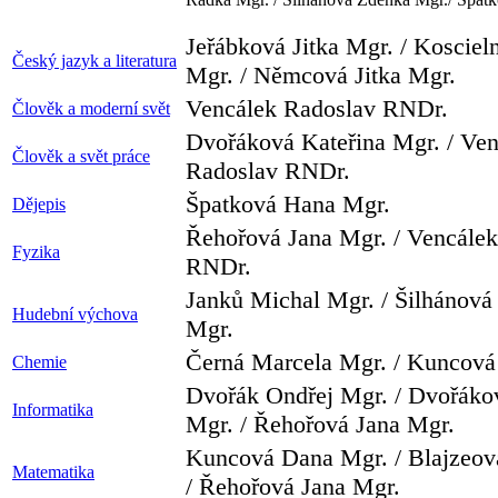
Jeřábková Jitka Mgr. / Kosciel
Český jazyk a literatura
Mgr. / Němcová Jitka Mgr.
Vencálek Radoslav RNDr.
Člověk a moderní svět
Dvořáková Kateřina Mgr. / Ven
Člověk a svět práce
Radoslav RNDr.
Špatková Hana Mgr.
Dějepis
Řehořová Jana Mgr. / Vencále
Fyzika
RNDr.
Janků Michal Mgr. / Šilhánová
Hudební výchova
Mgr.
Černá Marcela Mgr. / Kuncová
Chemie
Dvořák Ondřej Mgr. / Dvořáko
Informatika
Mgr. / Řehořová Jana Mgr.
Kuncová Dana Mgr. / Blajzeov
Matematika
/ Řehořová Jana Mgr.