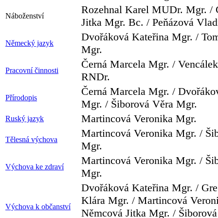
Rozehnal Karel MUDr. Mgr. /
Náboženství
Jitka Mgr. Bc. / Peňázová Vlad
Dvořáková Kateřina Mgr. / T
Německý jazyk
Mgr.
Černá Marcela Mgr. / Vencále
Pracovní činnosti
RNDr.
Černá Marcela Mgr. / Dvořáko
Přírodopis
Mgr. / Šiborová Věra Mgr.
Martincová Veronika Mgr.
Ruský jazyk
Martincová Veronika Mgr. / Ši
Tělesná výchova
Mgr.
Martincová Veronika Mgr. / Ši
Výchova ke zdraví
Mgr.
Dvořáková Kateřina Mgr. / Gr
Klára Mgr. / Martincová Veroni
Výchova k občanství
Němcová Jitka Mgr. / Šiborová