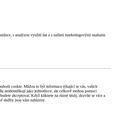
stránce, s analýzou využití dat a s našimi marketingovými snahami.
ouborů cookie. Můžou to být informace týkající se vás, vašich
dla neidentifikují jako jednotlivce, ale celkově mohou pomoci
dete akceptovat. Když kliknete na různé tituly, dozvíte se více a
ké služby jsou vám nabízeny.