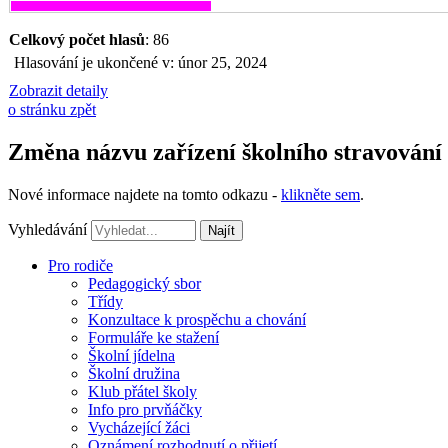
Celkový počet hlasů
: 86
Hlasování je ukončené v: únor 25, 2024
Zobrazit detaily
o stránku zpět
Změna názvu zařízení školního stravování
Nové informace najdete na tomto odkazu -
klikněte sem
.
Vyhledávání
Najít
Pro rodiče
Pedagogický sbor
Třídy
Konzultace k prospěchu a chování
Formuláře ke stažení
Školní jídelna
Školní družina
Klub přátel školy
Info pro prvňáčky
Vycházející žáci
Oznámení rozhodnutí o přijetí