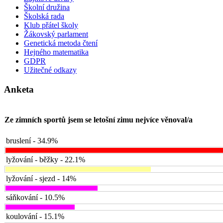
Školní družina
Školská rada
Klub přátel školy
Žákovský parlament
Genetická metoda čtení
Hejného matematika
GDPR
Užitečné odkazy
Anketa
Ze zimních sportů jsem se letošní zimu nejvíce věnoval/a
bruslení - 34.9%
lyžování - běžky - 22.1%
lyžování - sjezd - 14%
sáňkování - 10.5%
koulování - 15.1%