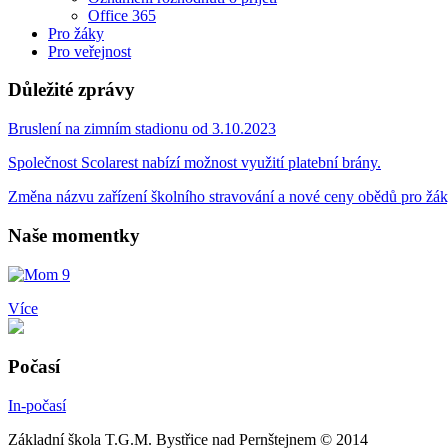
Office 365
Pro žáky
Pro veřejnost
Důležité zprávy
Bruslení na zimním stadionu od 3.10.2023
Společnost Scolarest nabízí možnost využití platební brány.
Změna názvu zařízení školního stravování a nové ceny obědů pro žá
Naše momentky
Více
Počasí
In-počasí
Základní škola T.G.M. Bystřice nad Pernštejnem © 2014