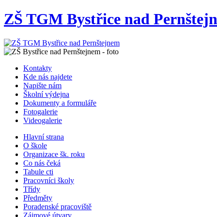
ZŠ TGM Bystřice nad Pernštej
Kontakty
Kde nás najdete
Napište nám
Školní výdejna
Dokumenty a formuláře
Fotogalerie
Videogalerie
Hlavní strana
O škole
Organizace šk. roku
Co nás čeká
Tabule cti
Pracovníci školy
Třídy
Předměty
Poradenské pracoviště
Zájmové útvary