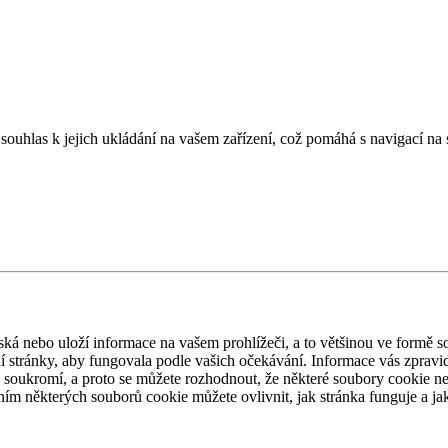
ouhlas k jejich ukládání na vašem zařízení, což pomáhá s navigací na 
ská nebo uloží informace na vašem prohlížeči, a to většinou ve formě s
ání stránky, aby fungovala podle vašich očekávání. Informace vás zpravi
oukromí, a proto se můžete rozhodnout, že některé soubory cookie nebu
ním některých souborů cookie můžete ovlivnit, jak stránka funguje a ja