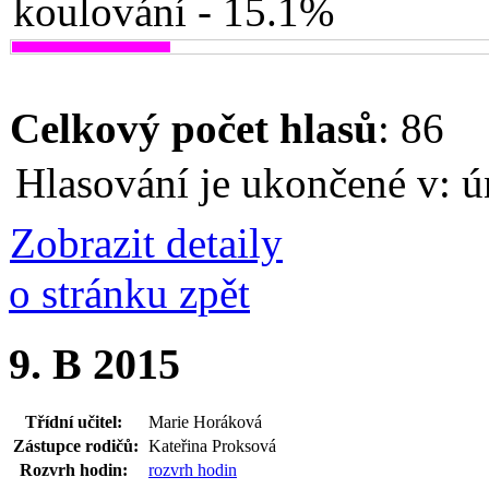
koulování - 15.1%
Celkový počet hlasů
: 86
Hlasování je ukončené v: ú
Zobrazit detaily
o stránku zpět
9. B 2015
Třídní učitel:
Marie Horáková
Zástupce rodičů:
Kateřina Proksová
Rozvrh hodin:
rozvrh hodin