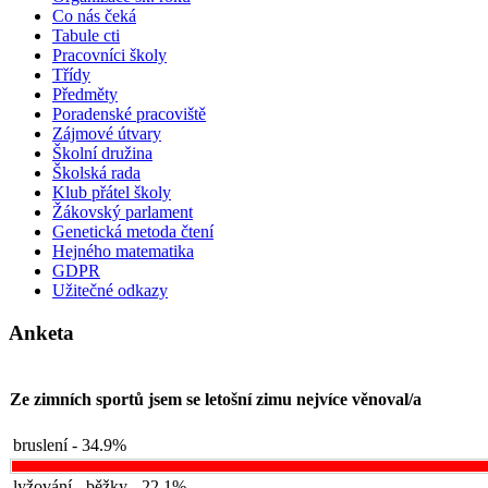
Co nás čeká
Tabule cti
Pracovníci školy
Třídy
Předměty
Poradenské pracoviště
Zájmové útvary
Školní družina
Školská rada
Klub přátel školy
Žákovský parlament
Genetická metoda čtení
Hejného matematika
GDPR
Užitečné odkazy
Anketa
Ze zimních sportů jsem se letošní zimu nejvíce věnoval/a
bruslení - 34.9%
lyžování - běžky - 22.1%