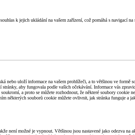
ouhlas k jejich ukládání na vašem zařízení, což pomáhá s navigací na 
ská nebo uloží informace na vašem prohlížeči, a to většinou ve formě s
ání stránky, aby fungovala podle vašich očekávání. Informace vás zpravi
oukromí, a proto se můžete rozhodnout, že některé soubory cookie nebu
ním některých souborů cookie můžete ovlivnit, jak stránka funguje a ja
kže není možné je vypnout. Většinou jsou nastavené jako odezva na ak