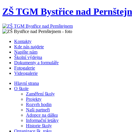
ZŠ TGM Bystřice nad Pernštej
Kontakty
Kde nás najdete
Napište nám
Školní výdejna
Dokumenty a formuláře
Fotogalerie
Videogalerie
Hlavní strana
O škole
Zaměření školy
Projekty
Rozvrh hodin
Naši partneři
Adopce na dálku
Informační letáky
Historie školy
Organizace šk. roku