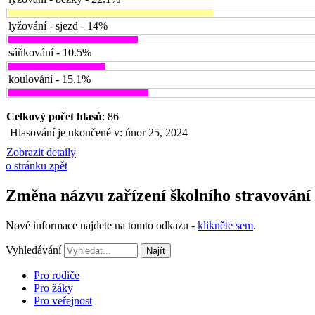
lyžování - sjezd - 14%
sáňkování - 10.5%
koulování - 15.1%
Celkový počet hlasů
: 86
Hlasování je ukončené v: únor 25, 2024
Zobrazit detaily
o stránku zpět
Změna názvu zařízení školního stravování
Nové informace najdete na tomto odkazu -
klikněte sem
.
Vyhledávání
Najít
Pro rodiče
Pro žáky
Pro veřejnost